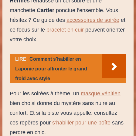
Hermès
rehausse un col sobre et une
manchette
Cartier
ponctue l’ensemble. Vous
hésitez ? Ce guide des
accessoires de soirée
et
ce focus sur le
bracelet en cuir
peuvent orienter
votre choix.
LIRE
Comment s’habiller en
Laponie pour affronter le grand
froid avec style
Pour les soirées à thème, un
masque vénitien
bien choisi donne du mystère sans nuire au
confort. Et si la piste vous appelle, consultez
ces repères pour
s’habiller pour une boîte
sans
perdre en chic.