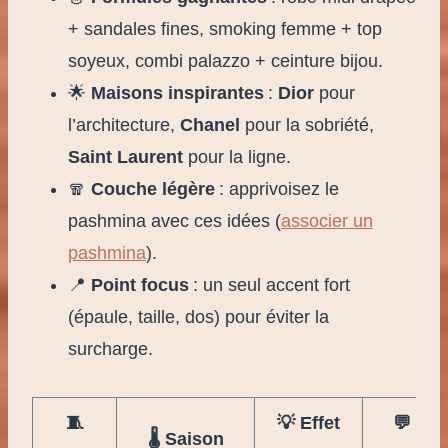
+ sandales fines, smoking femme + top
soyeux, combi palazzo + ceinture bijou.
🌟
Maisons inspirantes
:
Dior
pour
l’architecture,
Chanel
pour la sobriété,
Saint Laurent
pour la ligne.
🧣
Couche légère
: apprivoisez le
pashmina avec ces idées (
associer un
pashmina
).
📍
Point focus
: un seul accent fort
(épaule, taille, dos) pour éviter la
surcharge.
🧵
💡 Effet
💬 Not
🌡️ Saison