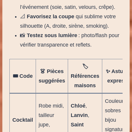
l’événement (soie, satin, velours, crêpe).
📐
Favorisez la coupe
qui sublime votre
silhouette (A, droite, sirène, smoking).
📸
Testez sous lumière
: photo/flash pour
vérifier transparence et reflets.
🏷️
👗 Pièces
✨ Astuce
🎟️ Code
Références
suggérées
express
maisons
Couleurs
Robe midi,
Chloé
,
sobres +
tailleur
Lanvin
,
Cocktail
bijou
jupe,
Saint
signature