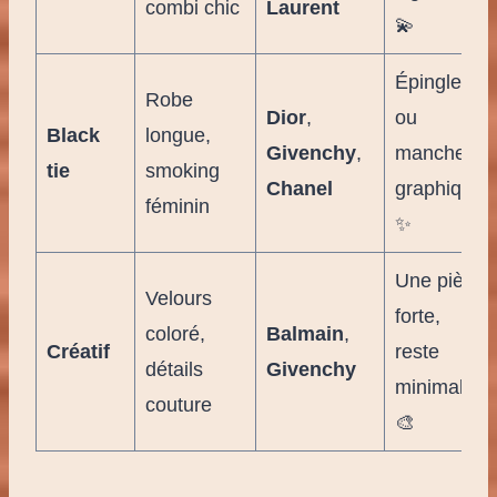
combi chic
Laurent
💫
Épingle
Robe
Dior
,
ou
Black
longue,
Givenchy
,
manchette
tie
smoking
Chanel
graphique
féminin
✨
Une pièce
Velours
forte,
coloré,
Balmain
,
Créatif
reste
détails
Givenchy
minimal
couture
🎨