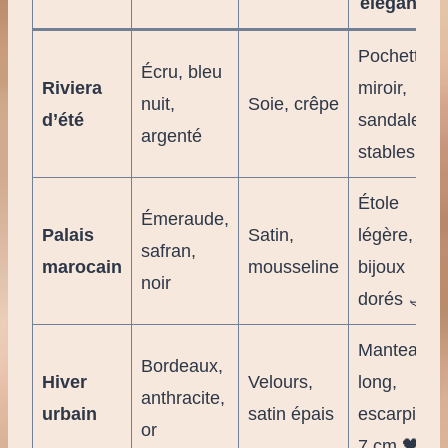
élégante
Pochette
Écru, bleu
Riviera
miroir,
nuit,
Soie, crêpe
d’été
sandales
argenté
stables ✨
Étole
Émeraude,
Palais
Satin,
légère,
safran,
marocain
mousseline
bijoux
noir
dorés 🌙
Manteau
Bordeaux,
Hiver
Velours,
long,
anthracite,
urbain
satin épais
escarpins
or
7 cm 🖤