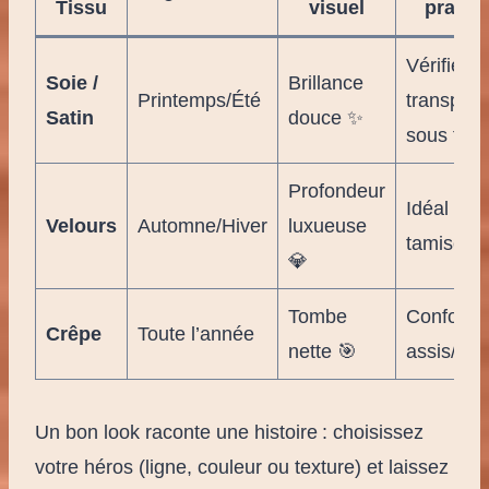
Tissu
visuel
pratiq
Vérifier la
Soie /
Brillance
Printemps/Été
transpar
Satin
douce ✨
sous flas
Profondeur
Idéal lum
Velours
Automne/Hiver
luxueuse
tamisée
💎
Tombe
Confort
Crêpe
Toute l’année
nette 🎯
assis/deb
Un bon look raconte une histoire : choisissez
votre héros (ligne, couleur ou texture) et laissez