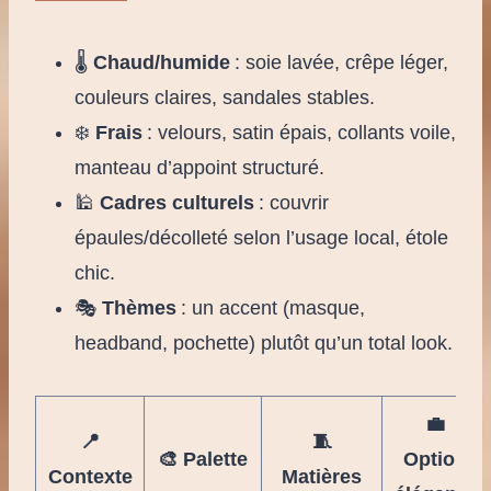
🌡️
Chaud/humide
: soie lavée, crêpe léger,
couleurs claires, sandales stables.
❄️
Frais
: velours, satin épais, collants voile,
manteau d’appoint structuré.
🕌
Cadres culturels
: couvrir
épaules/décolleté selon l’usage local, étole
chic.
🎭
Thèmes
: un accent (masque,
headband, pochette) plutôt qu’un total look.
💼
📍
🧵
🎨 Palette
Option
Contexte
Matières