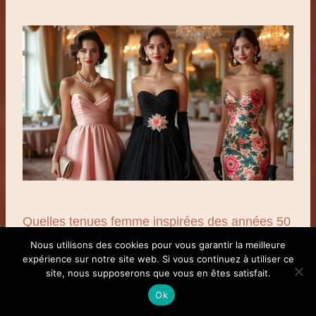
Quelles tenues femme inspirées des années 50
choisir pour une soirée élégante
Nous utilisons des cookies pour vous garantir la meilleure
expérience sur notre site web. Si vous continuez à utiliser ce
site, nous supposerons que vous en êtes satisfait.
Envie d’une allure irrésistiblement féminine pour
Ok
une soirée élégante ? Les tenues femme