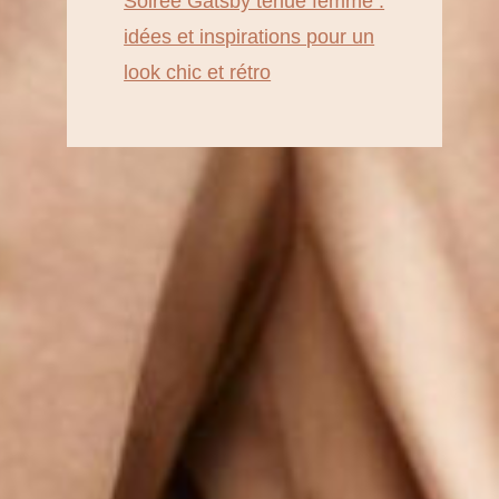
Soirée Gatsby tenue femme :
idées et inspirations pour un
look chic et rétro