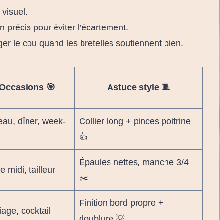
” visuel.
 précis pour éviter l’écartement.
ager le cou quand les bretelles soutiennent bien.
Occasions 🎯
Astuce style 🧵
eau, dîner, week-
Collier long + pinces poitrine
👍
Épaules nettes, manche 3/4
 midi, tailleur
✂️
Finition bord propre +
age, cocktail
doublure 💡