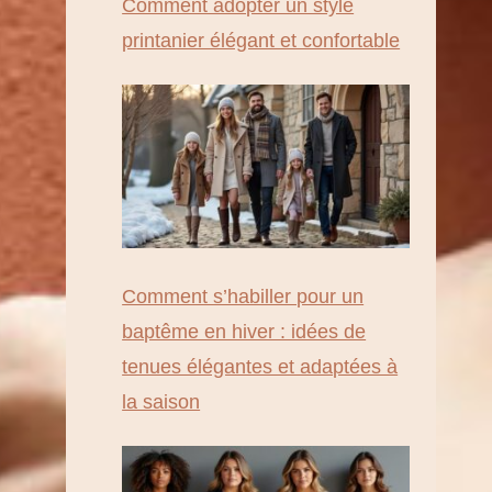
Comment adopter un style
printanier élégant et confortable
Comment s’habiller pour un
baptême en hiver : idées de
tenues élégantes et adaptées à
la saison