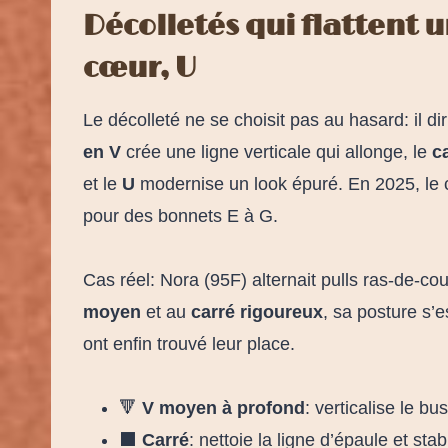
Décolletés qui flattent un
cœur, U
Le décolleté ne se choisit pas au hasard: il dir
en V
crée une ligne verticale qui allonge, le
c
et le
U
modernise un look épuré. En 2025, le ca
pour des bonnets E à G.
Cas réel: Nora (95F) alternait pulls ras-de-c
moyen
et au
carré rigoureux
, sa posture s’e
ont enfin trouvé leur place.
🔻
V moyen à profond
: verticalise le bu
⬛
Carré
: nettoie la ligne d’épaule et stab