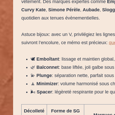
vêtement. Des marques expertes comme
Emp
Curvy Kate
,
Simone Pérèle
,
Aubade
,
Slogg
quotidien aux tenues évènementielles.
Astuce bijoux: avec un V, privilégiez les lignes
suivront l’encolure, ce mémo est précieux:
que
🕊️
Emboîtant
: lissage et maintien global
🌿
Balconnet
: base liftée, joli galbe sou
💫
Plunge
: séparation nette, parfait sous
🧘
Minimizer
: volume harmonisé sous ch
🌬️
Spacer
: légèreté respirante pour le qu
Décolleté
Forme de SG
Marques c