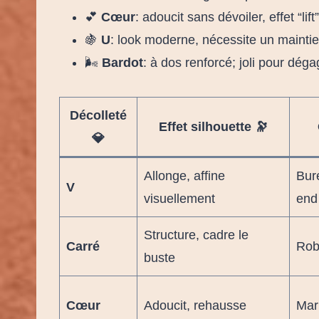
💕
Cœur
: adoucit sans dévoiler, effet “lift
🍇
U
: look moderne, nécessite un maintien
🌬️
Bardot
: à dos renforcé; joli pour dég
Décolleté
Effet silhouette 🔭
💎
Allonge, affine
Bur
V
visuellement
end
Structure, cadre le
Carré
Robe
buste
Cœur
Adoucit, rehausse
Mari