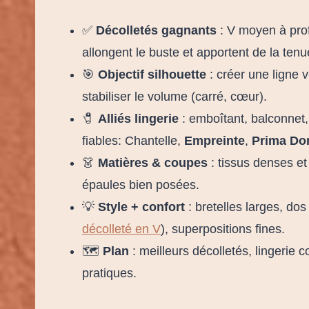
✅
Décolletés gagnants
: V moyen à prof
allongent le buste et apportent de la tenu
🎯
Objectif silhouette
: créer une ligne v
stabiliser le volume (carré, cœur).
🧷
Alliés lingerie
: emboîtant, balconnet,
fiables: Chantelle,
Empreinte
,
Prima Do
👗
Matières & coupes
: tissus denses et
épaules bien posées.
💡
Style + confort
: bretelles larges, dos
décolleté en V
), superpositions fines.
🗺️
Plan
: meilleurs décolletés, lingerie 
pratiques.