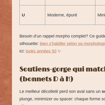
U
Moderne, épuré
Min
Besoin d’un rappel morpho complet? Ce guide a
silhouette:
bien s’habiller selon sa morpholog
ici:
looks années 50
✨
Soutiens-gorge qui matc
(bonnets D à H)
Le meilleur décolleté perd son aval sans un
s
plunge, minimizer ou spacer: chaque forme so