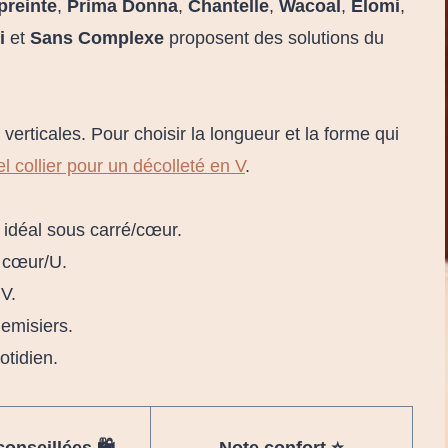
reinte
,
Prima Donna
,
Chantelle
,
Wacoal
,
Elomi
,
i
et
Sans Complexe
proposent des solutions du
 verticales. Pour choisir la longueur et la forme qui
l collier pour un décolleté en V
.
, idéal sous carré/cœur.
s cœur/U.
 V.
emisiers.
otidien.
onseillées 🛍️
Note confort ⭐