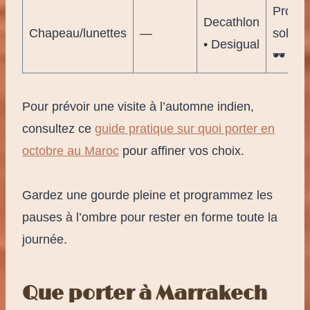
Protec
Decathlon
Chapeau/lunettes
—
solaire
• Desigual
🕶️
Pour prévoir une visite à l’automne indien,
consultez ce
guide pratique sur quoi porter en
octobre au Maroc
pour affiner vos choix.
Gardez une gourde pleine et programmez les
pauses à l’ombre pour rester en forme toute la
journée.
Que porter à Marrakech