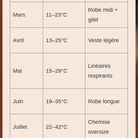
Robe midi +
Ch
Mars
11–23°C
gilet
fe
Co
Avril
13–25°C
Veste légère
cla
Ch
Linéaires
Mai
15–29°C
la
respirants
bo
Sor
Juin
19–35°C
Robe longue
tôt
Chemise
Hy
Juillet
22–42°C
oversize
💧