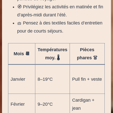
🧭 Privilégiez les activités en matinée et fin
d’après-midi durant l’été.
🧺 Pensez à des textiles faciles d’entretien
pour de courts séjours.
Températures
Pièces
Mois 📆
moy. 🌡️
phares 👗
l
Ca
Janvier
8–19°C
Pull fin + veste
en
☕
Cardigan +
Éc
Février
9–20°C
jean
soi