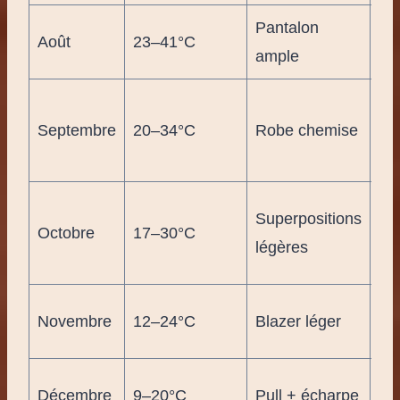
Pantalon
Om
Août
23–41°C
ample
SP
Fo
Septembre
20–34°C
Robe chemise
mu
🧕
Qu
Superpositions
Octobre
17–30°C
en
légères
🍁
Ch
Novembre
12–24°C
Blazer léger
fe
So
Décembre
9–20°C
Pull + écharpe