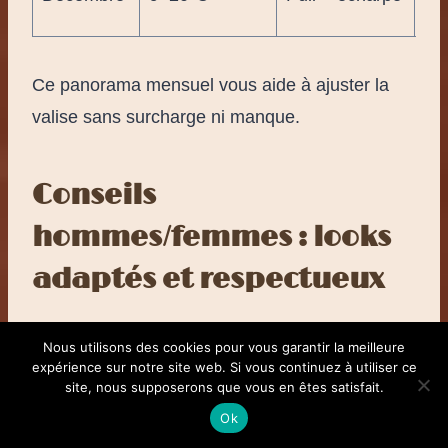
fra
Ce panorama mensuel vous aide à ajuster la
valise sans surcharge ni manque.
Conseils
hommes/femmes : looks
adaptés et respectueux
Des repères rapides pour éviter les faux pas et
Nous utilisons des cookies pour vous garantir la meilleure
gagner en aisance du matin au soir, quel que
expérience sur notre site web. Si vous continuez à utiliser ce
site, nous supposerons que vous en êtes satisfait.
soit votre style personnel.
Ok