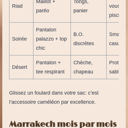
Maillot +
Tongs,
Riad
vous ho
paréo
panier
piscine 
Pantalon
B.O.
Smart-
Soirée
palazzo + top
discrètes
casual 
chic
Pantalon +
Chèche,
Protecti
Désert
tee respirant
chapeau
sable 🌬
Glissez un foulard dans votre sac: c’est
l’accessoire caméléon par excellence.
Marrakech mois par mois