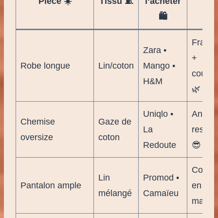
Pièce ☀️
Tissu 🧵
l’acheter
✅
🛍️
Fraîch
Zara •
+
Robe longue
Lin/coton
Mango •
couvr
H&M
🌿
Uniqlo •
Anti-U
Chemise
Gaze de
La
respir
oversize
coton
Redoute
😎
Confor
Lin
Promod •
Pantalon ample
en
mélangé
Camaïeu
march