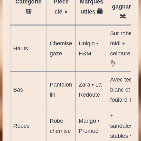
Catégorie
Pièce
Marques
gagnant
🎒
clé ⭐
utiles 🛍️
🔀
Sur robe
Chemise
Uniqlo •
midi +
Hauts
gaze
H&M
ceinture
👌
Avec tee
Pantalon
Zara • La
Bas
blanc et
lin
Redoute
foulard 🧣
+
Robe
Mango •
Robes
sandales
chemise
Promod
stables 👡