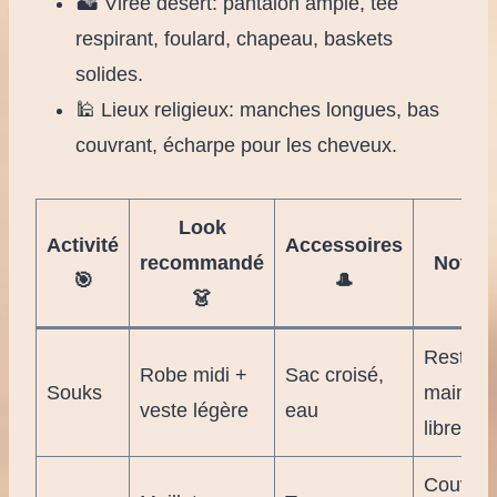
🏜️ Virée désert: pantalon ample, tee
respirant, foulard, chapeau, baskets
solides.
🕌 Lieux religieux: manches longues, bas
couvrant, écharpe pour les cheveux.
Look
Activité
Accessoires
recommandé
Note 
🎯
🎩
👗
Rester
Robe midi +
Sac croisé,
Souks
mains
veste légère
eau
libres 👐
Couvrez