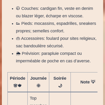
🧥 Couches: cardigan fin, veste en denim
ou blazer léger, écharpe en viscose.
👟 Pieds: mocassins, espadrilles, sneakers
propres; semelles confort.
👜 Accessoires: foulard pour sites religieux,
sac bandoulière sécurisé.
🌦️ Prévision: parapluie compact ou
imperméable de poche en cas d’averse.
Période
Journée
Soirée
Note 💡
🌸🍁
🌞
🌙
Top