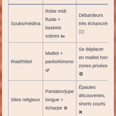
Robe midi
Débardeurs
fluide +
Souks/médina
très échancrés
baskets
🙅‍♀️
sobres 👟
Se déplacer
Maillot +
en maillot hors
Riad/hôtel
paréo/kimono
zones privées
🌿
🚫
Épaules
Pantalon/jupe
découvertes,
Sites religieux
longue +
shorts courts
écharpe 🧣
❌