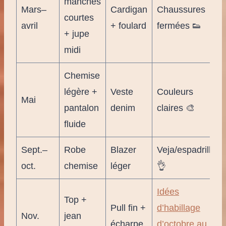
manches
Mars–
Cardigan
Chaussures
courtes
avril
+ foulard
fermées 👟
+ jupe
midi
Chemise
légère +
Veste
Couleurs
Mai
pantalon
denim
claires 🎨
fluide
Sept.–
Robe
Blazer
Veja/espadrilles
oct.
chemise
léger
👌
Idées
Top +
Pull fin +
d’habillage
Nov.
jean
écharpe
d’octobre au