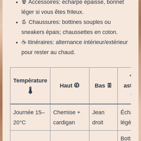
🧣 Accessoires: écharpe épaisse, bonnet
léger si vous êtes frileux.
👢 Chaussures: bottines souples ou
sneakers épais; chaussettes en coton.
☕ Itinéraires: alternance intérieur/extérieur
pour rester au chaud.
+1
Température
Haut 🧥
Bas 👖
astuc
🌡️
✨
Journée 15–
Chemise +
Jean
Écharp
20°C
cardigan
droit
légère 
Bottines