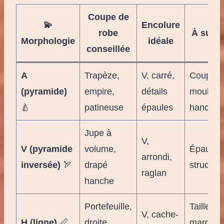
Coupe de
💫
Encolure
robe
À surve
Morphologie
idéale
conseillée
A
Trapèze,
V, carré,
Coupe ul
(pyramide)
empire,
détails
moulant
🍐
patineuse
épaules
hanches
Jupe à
V,
V (pyramide
volume,
Épaules 
arrondi,
inversée)
🏹
drapé
structur
raglan
hanche
Portefeuille,
Taille tr
V, cache-
H (ligne)
📏
droite
marqué