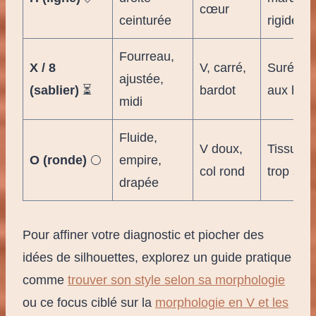
cœur
ceinturée
rigide
Fourreau,
X / 8
V, carré,
Surépai
ajustée,
(sablier)
⏳
bardot
aux han
midi
Fluide,
V doux,
Tissu rig
O (ronde)
🌕
empire,
col rond
trop ser
drapée
Pour affiner votre diagnostic et piocher des
idées de silhouettes, explorez un guide pratique
comme
trouver son style selon sa morphologie
ou ce focus ciblé sur la
morphologie en V et les