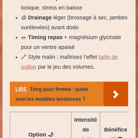
tonique, stress en baisse
🧊
Drainage
léger (brossage à sec, jambes
surélevées) avant dodo
🥗
Timing repas
+ magnésium glycinate
pour un ventre apaisé
🔗 Style malin : maîtrisez l’effet
taille de
guêpe
par le jeu des volumes.
LIRE
Tong pour femme : quels
sont les modèles tendances ?
Intensité
de
Bénéfice
Option 🌙
l