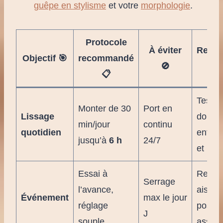
guêpe en stylisme
et votre
morphologie
.
Protocole
À éviter
Repèr
Objectif 🎯
recommandé
🚫

📋
Test “
Monter de 30
Port en
Lissage
doigts
min/jour
continu
quotidien
entre 
jusqu’à
6 h
24/7
et pea
Essai à
Respir
Serrage
l’avance,
aisée 
Événement
max le jour
réglage
positi
J
souple
assise