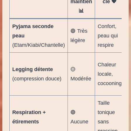
maintien
clé 💖
📊
Pyjama seconde
Confort,
🟢 Très
T
peau
peau qui
légère
l
(Etam/Kiabi/Chantelle)
respire
S
Chaleur
Legging détente
🟡
fr
locale,
(compression douce)
Modérée
p
cocooning
s
Taille
1
Respiration +
🟢
tonique
m
étirements
Aucune
sans
a