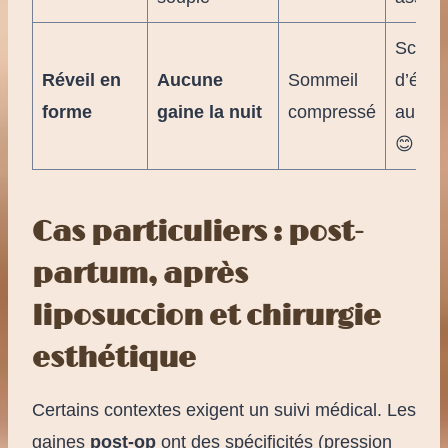
Score
Réveil en
Aucune
Sommeil
d’éner
forme
gaine la nuit
compressé
au mat
😊
Cas particuliers : post-
partum, après
liposuccion et chirurgie
esthétique
Certains contextes exigent un suivi médical. Les
gaines
post-op
ont des spécificités (pression