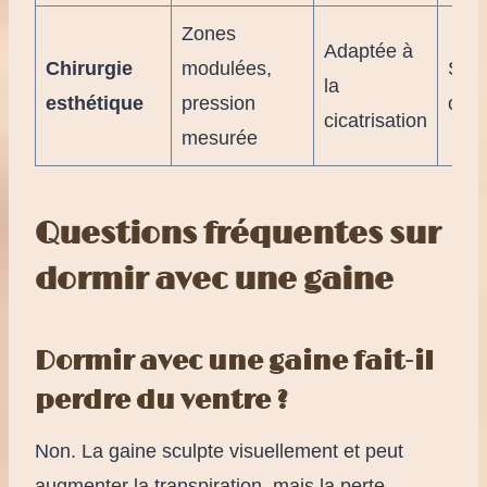
Zones
Adaptée à
Chirurgie
modulées,
Suiv
la
esthétique
pression
obli
cicatrisation
mesurée
Questions fréquentes sur
dormir avec une gaine
Dormir avec une gaine fait-il
perdre du ventre ?
Non. La gaine sculpte visuellement et peut
augmenter la transpiration, mais la perte