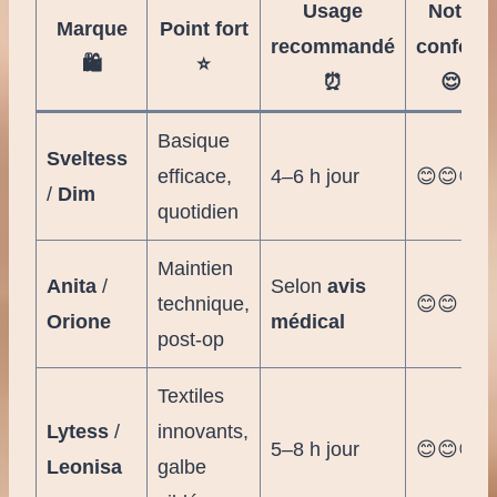
Usage
Note
Marque
Point fort
recommandé
confort
🛍️
⭐
⏰
😌
Basique
Sveltess
efficace,
4–6 h jour
😊😊😊
/
Dim
quotidien
Maintien
Anita
/
Selon
avis
technique,
😊😊
Orione
médical
post-op
Textiles
Lytess
/
innovants,
5–8 h jour
😊😊😊
Leonisa
galbe