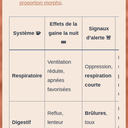
proportion morpho
.
Effets de la
Signaux
Alt
Système 🧩
gaine la nuit
d’alerte 🚨
do
💤
Pyj
Ventilation
Oppression,
sec
réduite,
Respiratoire
respiration
pea
apnées
courte
resp
favorisées
6-8
Dern
Reflux,
Brûlures
,
repa
Digestif
lenteur
toux
ava