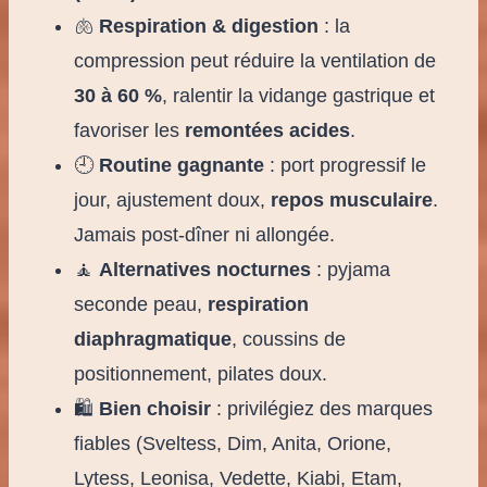
🫁
Respiration & digestion
: la
compression peut réduire la ventilation de
30 à 60 %
, ralentir la vidange gastrique et
favoriser les
remontées acides
.
🕘
Routine gagnante
: port progressif le
jour, ajustement doux,
repos musculaire
.
Jamais post-dîner ni allongée.
🧘
Alternatives nocturnes
: pyjama
seconde peau,
respiration
diaphragmatique
, coussins de
positionnement, pilates doux.
🛍️
Bien choisir
: privilégiez des marques
fiables (Sveltess, Dim, Anita, Orione,
Lytess, Leonisa, Vedette, Kiabi, Etam,