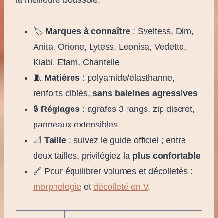
la meilleure boussole.
🏷️
Marques à connaître
: Sveltess, Dim,
Anita, Orione, Lytess, Leonisa, Vedette,
Kiabi, Etam, Chantelle
🧵
Matières
: polyamide/élasthanne,
renforts ciblés,
sans baleines agressives
🔒
Réglages
: agrafes 3 rangs, zip discret,
panneaux extensibles
📐
Taille
: suivez le guide officiel ; entre
deux tailles, privilégiez la
plus confortable
🔗 Pour équilibrer volumes et décolletés :
morphologie
et
décolleté en V
.