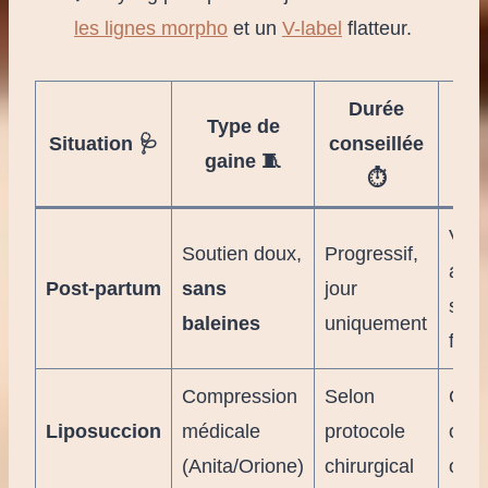
les lignes morpho
et un
V-label
flatteur.
Durée
Type de
Not
Situation 🩺
conseillée
gaine 🧵

⏱️
Vali
Soutien doux,
Progressif,
ave
Post-partum
sans
jour
sage
baleines
uniquement
fem
Compression
Selon
Cont
Liposuccion
médicale
protocole
cica
(Anita/Orione)
chirurgical
œdè