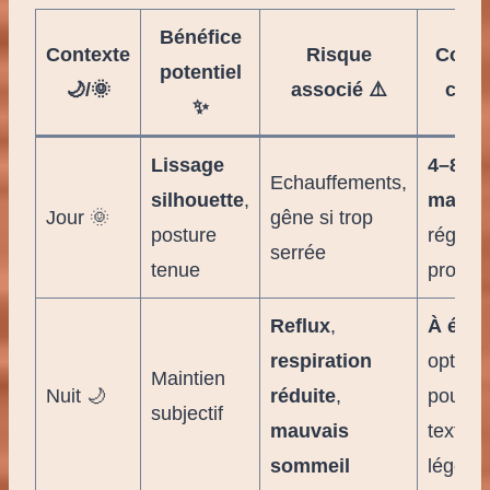
Bénéfice
Contexte
Risque
Conse
potentiel
🌙/🌞
associé ⚠️
clé 
✨
Lissage
4–8 h
Echauffements,
silhouette
,
max
,
Jour 🌞
gêne si trop
posture
réglag
serrée
tenue
progres
Reflux
,
À évit
respiration
opter
Maintien
Nuit 🌙
réduite
,
pour
subjectif
mauvais
textile
sommeil
léger