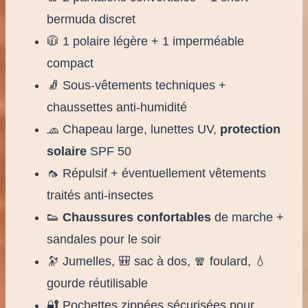
bermuda discret
🧥 1 polaire légère + 1 imperméable
compact
🧦 Sous-vêtements techniques +
chaussettes anti-humidité
🧢 Chapeau large, lunettes UV,
protection
solaire
SPF 50
🦟 Répulsif + éventuellement vêtements
traités anti-insectes
👟
Chaussures confortables
de marche +
sandales pour le soir
🔭 Jumelles, 🎒 sac à dos, 🧣 foulard, 💧
gourde réutilisable
🔐 Pochettes zippées sécurisées pour