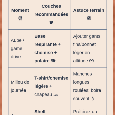
Couches
Moment
Astuce terrain
recommandées
⏰
🧭
🧣
Base
Ajouter gants
Aube /
respirante
+
fins/bonnet
game
chemise
+
léger en
drive
polaire
🐘
altitude 🧤
Manches
T-shirt/chemise
Milieu de
longues
légère
+
journée
roulées; boire
chapeau 🧢
souvent 💧
Shell
Préférez du