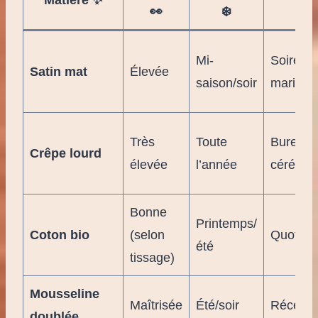
Matière ✨
👀
❄️
🎯
Mi-
Soirée,
Satin mat
Élevée
saison/soir
mariage
Très
Toute
Bureau,
Crêpe lourd
élevée
l’année
cérémon
Bonne
Printemps/
Coton bio
(selon
Quotidi
été
tissage)
Mousseline
Maîtrisée
Été/soir
Récepti
doublée