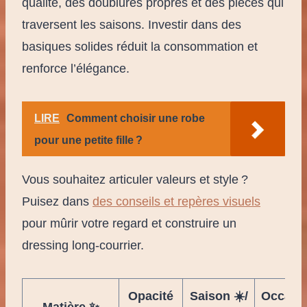
qualité, des doublures propres et des pièces qui
traversent les saisons. Investir dans des
basiques solides réduit la consommation et
renforce l’élégance.
LIRE
Comment choisir une robe
pour une petite fille ?
Vous souhaitez articuler valeurs et style ?
Puisez dans
des conseils et repères visuels
pour mûrir votre regard et construire un
dressing long-courrier.
Opacité
Saison ☀️/
Occasi