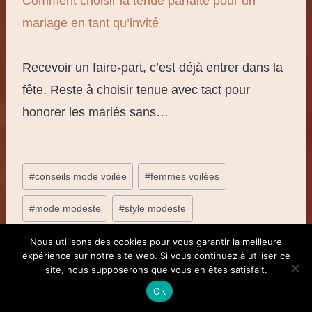
Comment choisir la tenue parfaite pour un
mariage en tant qu’invité
Recevoir un faire-part, c’est déjà entrer dans la
fête. Reste à choisir tenue avec tact pour
honorer les mariés sans…
Étiquettes
#
conseils mode voilée
#
femmes voilées
de
#
mode modeste
#
style modeste
la
publication :
#
vêtements élégants
Nous utilisons des cookies pour vous garantir la meilleure
expérience sur notre site web. Si vous continuez à utiliser ce
site, nous supposerons que vous en êtes satisfait.
Ok
Aicha