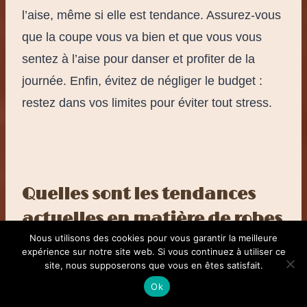
l’aise, même si elle est tendance. Assurez-vous
que la coupe vous va bien et que vous vous
sentez à l’aise pour danser et profiter de la
journée. Enfin, évitez de négliger le budget :
restez dans vos limites pour éviter tout stress.
Quelles sont les tendances
actuelles en matière de robes
Nous utilisons des cookies pour vous garantir la meilleure
de demoiselle d’honneur ?
expérience sur notre site web. Si vous continuez à utiliser ce
site, nous supposerons que vous en êtes satisfait.
Ok
Les tendances oscillent entre les teintes pastel