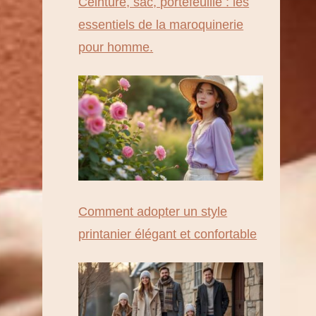
Ceinture, sac, portefeuille : les
essentiels de la maroquinerie
pour homme.
Comment adopter un style
printanier élégant et confortable