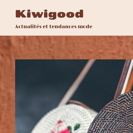
Aller
Kiwigood
au
contenu
Actualités et tendances mode