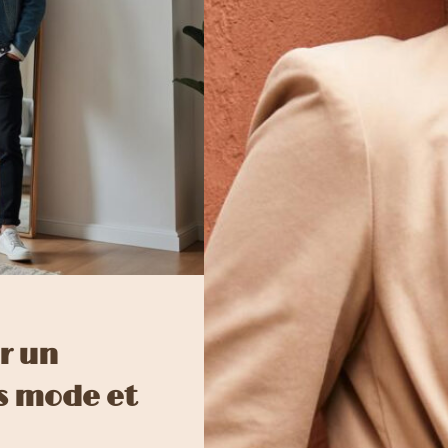
r un
ls mode et