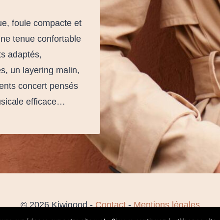
ue, foule compacte et
ne tenue confortable
ts adaptés,
, un layering malin,
ments concert pensés
usicale efficace…
© 2026 Kiwigood -
Contact
-
Mentions légales