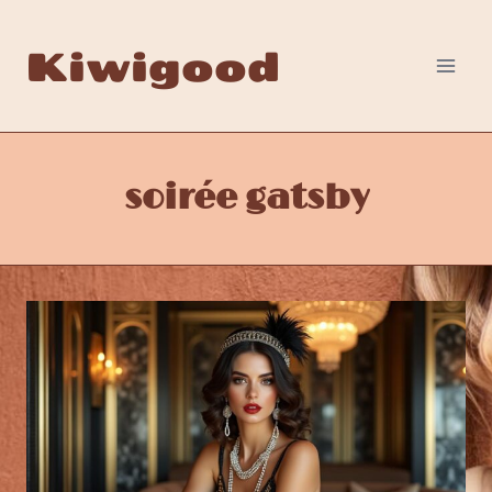
Aller
au
Kiwigood
contenu
soirée gatsby