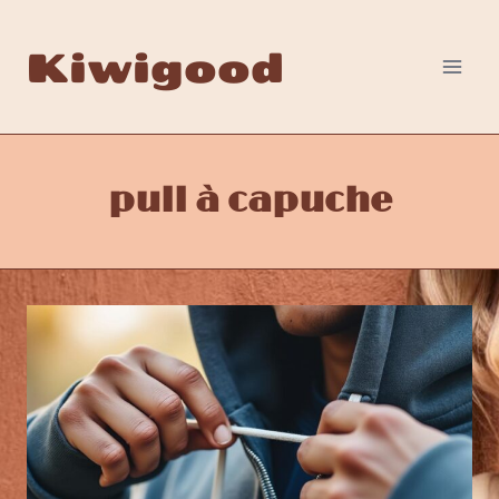
Aller
au
Kiwigood
contenu
pull à capuche