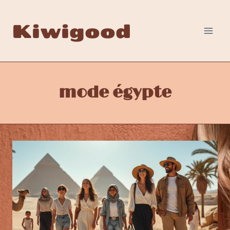
Aller
au
Kiwigood
contenu
mode égypte