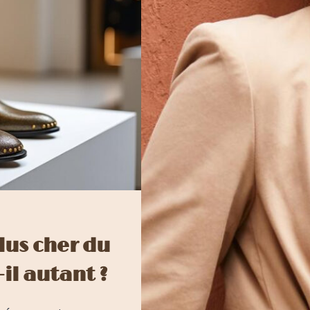
lus cher du
il autant ?