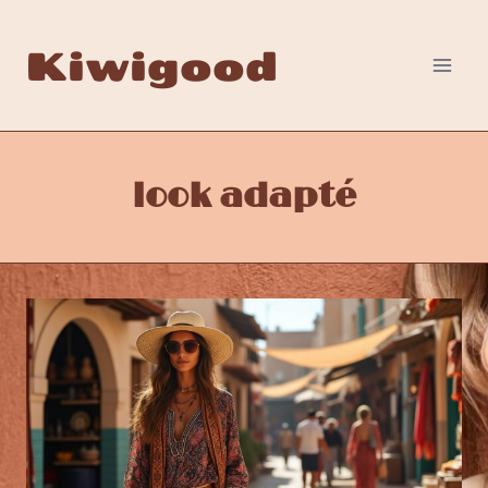
Aller
au
Kiwigood
contenu
look adapté