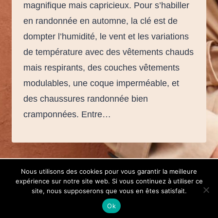
magnifique mais capricieux. Pour s’habiller
en randonnée en automne, la clé est de
dompter l’humidité, le vent et les variations
de température avec des vêtements chauds
mais respirants, des couches vêtements
modulables, une coque imperméable, et
des chaussures randonnée bien
cramponnées. Entre…
Nous utilisons des cookies pour vous garantir la meilleure
expérience sur notre site web. Si vous continuez à utiliser ce
© 2026 Kiwigood -
Contact
-
Mentions légales
site, nous supposerons que vous en êtes satisfait.
Ok