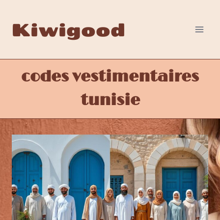
Aller
au
Kiwigood
contenu
codes vestimentaires
tunisie