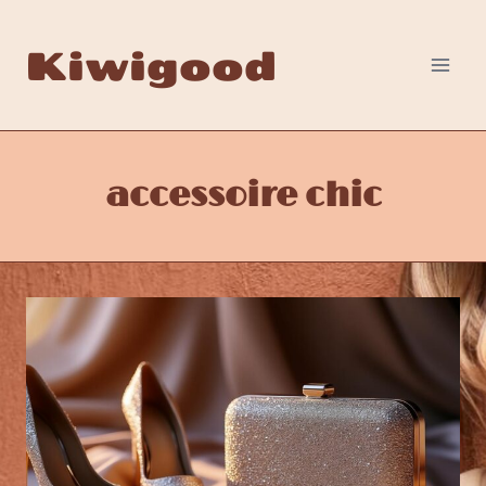
Aller
au
Kiwigood
contenu
accessoire chic